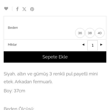
Beden
36
38
40
Miktar
Sepete Ekle
Siyah, altın ve gümüş 3 renkli pul payetli mini
etek. Arkadan fermuarlı.
Boy: 37cm
Beden Ölçüsü: