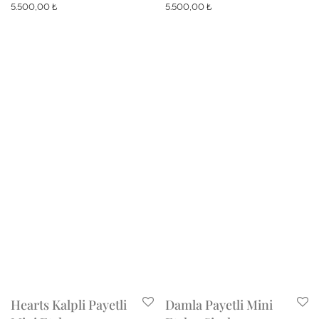
5.500,00
₺
5.500,00
₺
Hearts Kalpli Payetli
Damla Payetli Mini