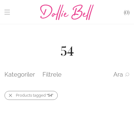
0
54
Kategoriler
Filtrele
Ara
Products tagged
“54”