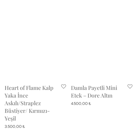
Heart of Flame Kalp
Damla Payetli Mini
Yaka İnce
Etek – Dore Altın
Askılı/Straplez
4.500,00
₺
Büstiyer/ Kırmızı-
Yeşil
3.500,00
₺