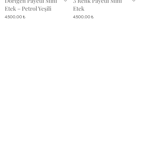
Dörtgen Payetli Mini
3 Renk Payetli Mini
Etek – Petrol Yeşili
Etek
4.500,00
₺
4.500,00
₺