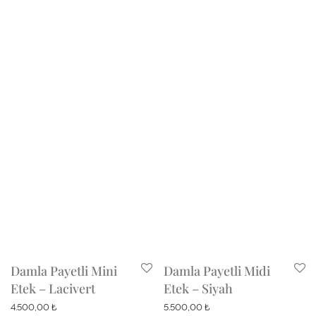
Damla Payetli Mini
Damla Payetli Midi
Etek – Lacivert
Etek – Siyah
4.500,00
₺
5.500,00
₺