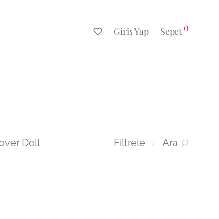
0
Giriş Yap
Sepet
over Doll
Filtrele
Ara
⁄