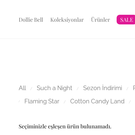
Dollie Bell
Koleksiyonlar
Ürünler
SALE
All
Such a Night
Sezon İndirimi
⁄
⁄
⁄
Flaming Star
Cotton Candy Land
⁄
⁄
⁄
Seçiminizle eşleşen ürün bulunamadı.