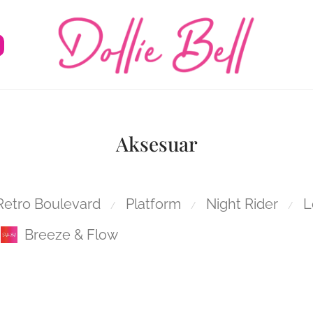
Aksesuar
Retro Boulevard
Platform
Night Rider
L
⁄
⁄
⁄
Breeze & Flow