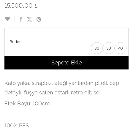
15.500,00
₺
Beden
36
38
40
Sepete Ekle
Kalp yaka, straplez, eteği yanlardan pileli, cep
detaylı, fuşya saten astarlı retro elbise.
Etek Boyu: 100cm
100% PES