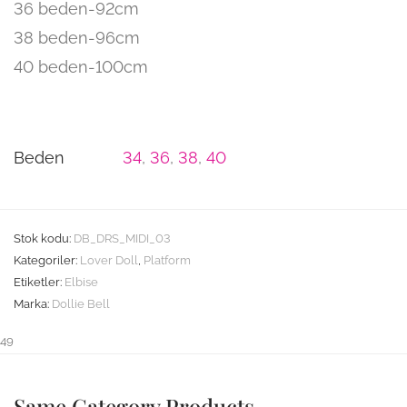
36 beden-92cm
38 beden-96cm
40 beden-100cm
Beden
34
,
36
,
38
,
40
Stok kodu:
DB_DRS_MIDI_03
Kategoriler:
Lover Doll
,
Platform
Etiketler:
Elbise
Marka:
Dollie Bell
49
Same Category Products