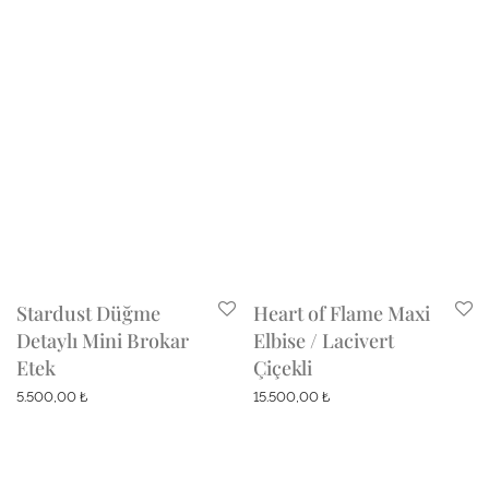
Stardust Düğme
Heart of Flame Maxi
Detaylı Mini Brokar
Elbise / Lacivert
Etek
Çiçekli
5.500,00
₺
15.500,00
₺