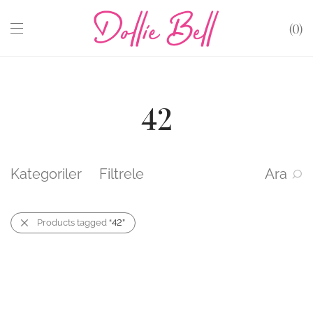
0
42
Kategoriler
Filtrele
Ara
Products tagged
“42”