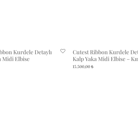
ibbon Kurdele Detaylı
Cutest Ribbon Kurdele Det
 Midi Elbise
Kalp Yaka Midi Elbise – Kı
15.500,00
₺