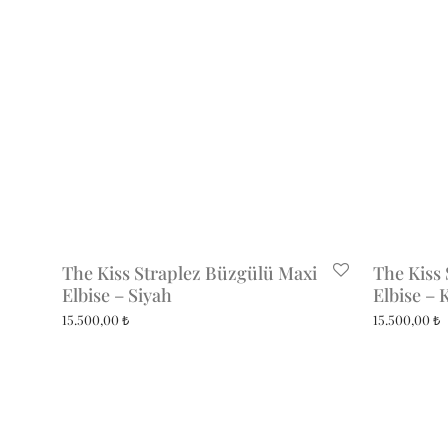
The Kiss Straplez Büzgülü Maxi
The Kiss
Elbise – Siyah
Elbise – 
15.500,00
₺
15.500,00
₺