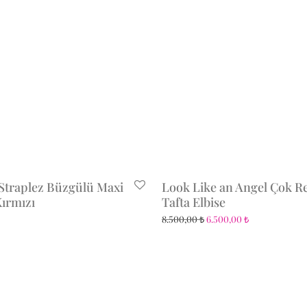
 Straplez Büzgülü Maxi
Look Like an Angel Çok Re
Kırmızı
Tafta Elbise
8.500,00
₺
6.500,00
₺