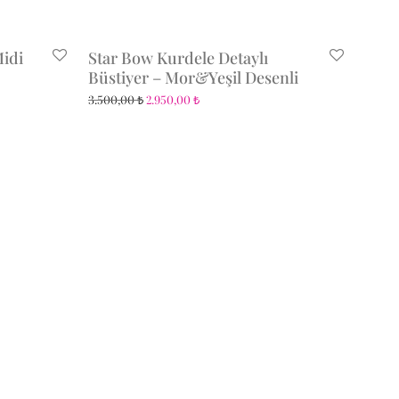
idi
Star Bow Kurdele Detaylı
Büstiyer – Mor&Yeşil Desenli
3.500,00
₺
2.950,00
₺