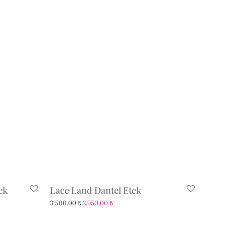
ek
Lace Land Dantel Etek
3.500,00
₺
2.950,00
₺