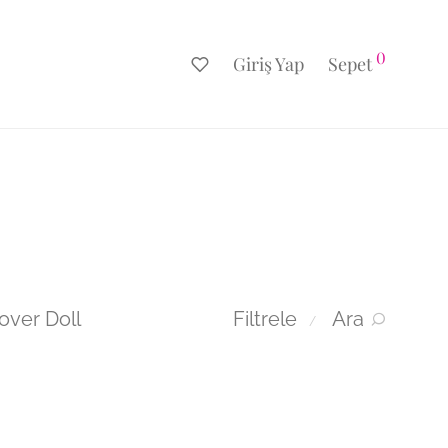
0
Giriş Yap
Sepet
over Doll
Filtrele
Ara
⁄