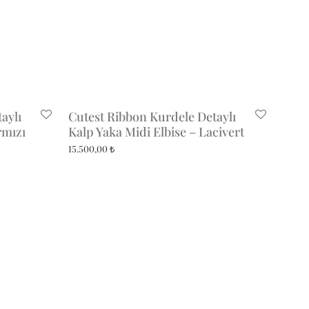
aylı
Cutest Ribbon Kurdele Detaylı
rmızı
Kalp Yaka Midi Elbise – Lacivert
15.500,00
₺