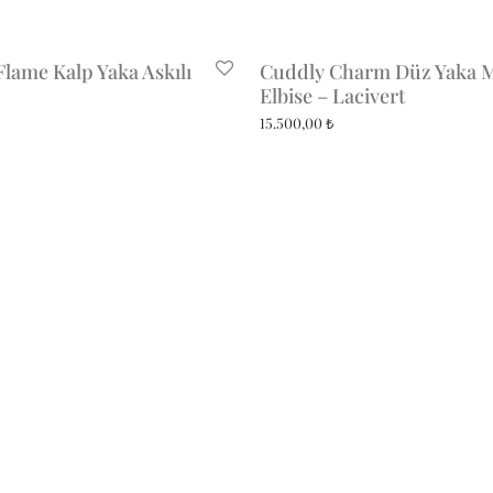
Flame Kalp Yaka Askılı
Cuddly Charm Düz Yaka M
Elbise – Lacivert
15.500,00
₺