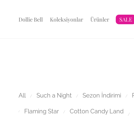
Dollie Bell
Koleksiyonlar
Ürünler
SALE
All
Such a Night
Sezon İndirimi
⁄
⁄
⁄
Flaming Star
Cotton Candy Land
⁄
⁄
⁄