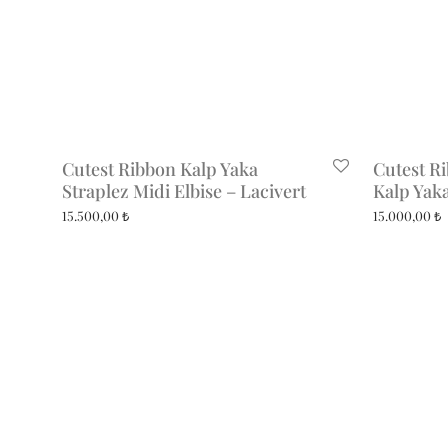
Cutest Ribbon Kalp Yaka
Cutest R
Straplez Midi Elbise – Lacivert
Kalp Yaka
15.500,00
₺
15.000,00
₺