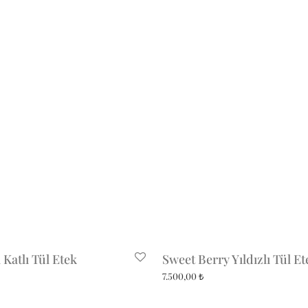
 Katlı Tül Etek
Sweet Berry Yıldızlı Tül Et
7.500,00
₺