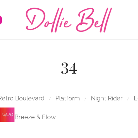
34
Retro Boulevard
Platform
Night Rider
L
⁄
⁄
⁄
Breeze & Flow