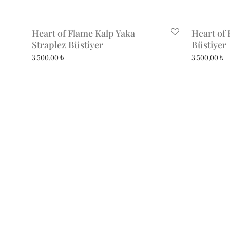
Heart of Flame Kalp Yaka
Heart of 
Straplez Büstiyer
Büstiyer
3.500,00
₺
3.500,00
₺